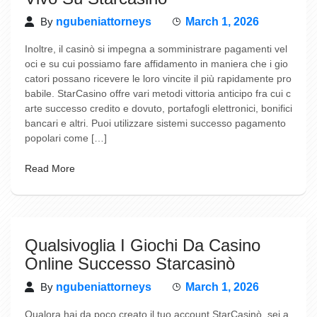
By
ngubeniattorneys
March 1, 2026
Inoltre, il casinò si impegna a somministrare pagamenti vel
oci e su cui possiamo fare affidamento in maniera che i gio
catori possano ricevere le loro vincite il più rapidamente pro
babile. StarCasino offre vari metodi vittoria anticipo fra cui c
arte successo credito e dovuto, portafogli elettronici, bonifici
bancari e altri. Puoi utilizzare sistemi successo pagamento
popolari come […]
Read More
Qualsivoglia I Giochi Da Casino
Online Successo Starcasinò
By
ngubeniattorneys
March 1, 2026
Qualora hai da poco creato il tuo account StarCasinò, sei a