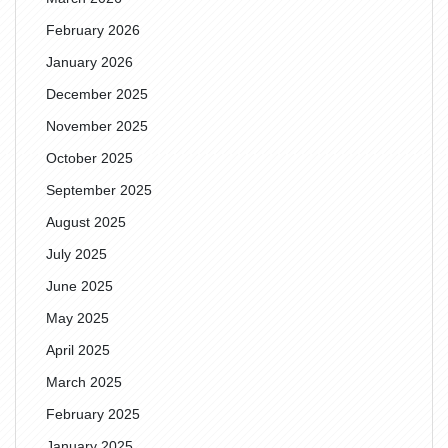
February 2026
January 2026
December 2025
November 2025
October 2025
September 2025
August 2025
July 2025
June 2025
May 2025
April 2025
March 2025
February 2025
January 2025