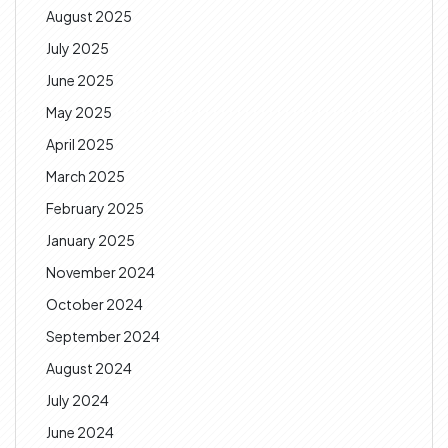
August 2025
July 2025
June 2025
May 2025
April 2025
March 2025
February 2025
January 2025
November 2024
October 2024
September 2024
August 2024
July 2024
June 2024