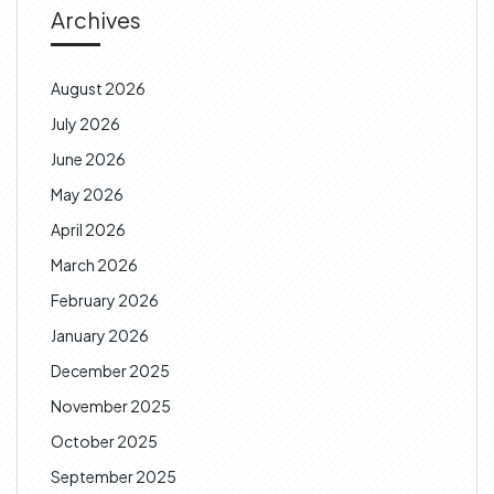
Archives
August 2026
July 2026
June 2026
May 2026
April 2026
March 2026
February 2026
January 2026
December 2025
November 2025
October 2025
September 2025