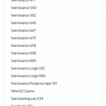
1win Aviator 477
1win Aviator 550
1win Aviator 582
1win Aviator 645
1win Aviator 667
1win Aviator 679
1win Aviator 698
1win Aviator 858
1win Aviator 889
1win Aviator Login 155
1win Aviator Login 980
1win Aviator Predictor Apk 741
1Win AZ Casino
1win Azerbaycan 534