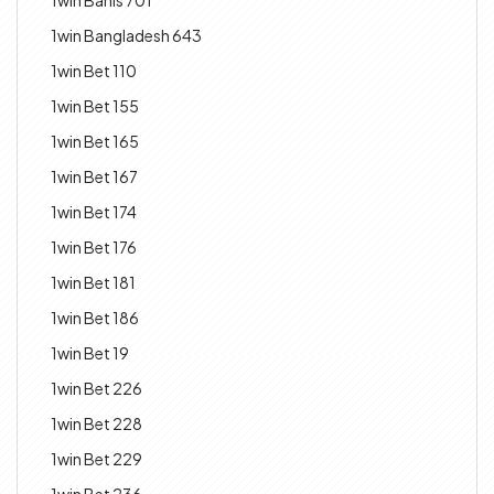
1win Bahis 701
1win Bangladesh 643
1win Bet 110
1win Bet 155
1win Bet 165
1win Bet 167
1win Bet 174
1win Bet 176
1win Bet 181
1win Bet 186
1win Bet 19
1win Bet 226
1win Bet 228
1win Bet 229