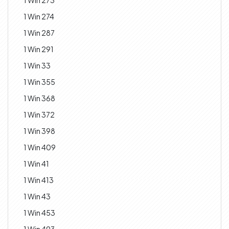
1 Win 273
1 Win 274
1 Win 287
1 Win 291
1 Win 33
1 Win 355
1 Win 368
1 Win 372
1 Win 398
1 Win 409
1 Win 41
1 Win 413
1 Win 43
1 Win 453