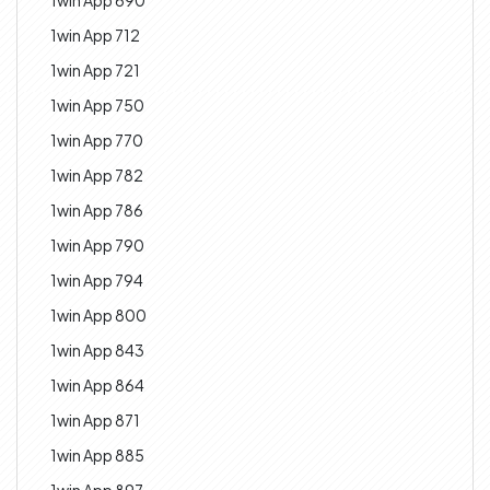
1win App 690
1win App 712
1win App 721
1win App 750
1win App 770
1win App 782
1win App 786
1win App 790
1win App 794
1win App 800
1win App 843
1win App 864
1win App 871
1win App 885