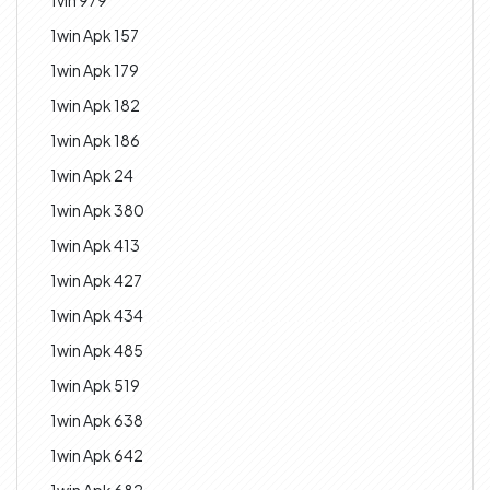
1vin 979
1win Apk 157
1win Apk 179
1win Apk 182
1win Apk 186
1win Apk 24
1win Apk 380
1win Apk 413
1win Apk 427
1win Apk 434
1win Apk 485
1win Apk 519
1win Apk 638
1win Apk 642