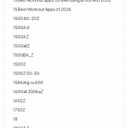
15 best workout apps for exercising at home in 2026
15 Best Workout Apps of 2026
1500 80-20Z
1500A G
1500A Z
1500allZ
1500BA_Z
1500Z
1500Z 50-50
1586vkg.ru 600
1600all 300baZ
1650Z
1750Z
18