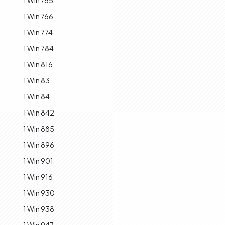
1 Win 765
1 Win 766
1 Win 774
1 Win 784
1 Win 816
1 Win 83
1 Win 84
1 Win 842
1 Win 885
1 Win 896
1 Win 901
1 Win 916
1 Win 930
1 Win 938