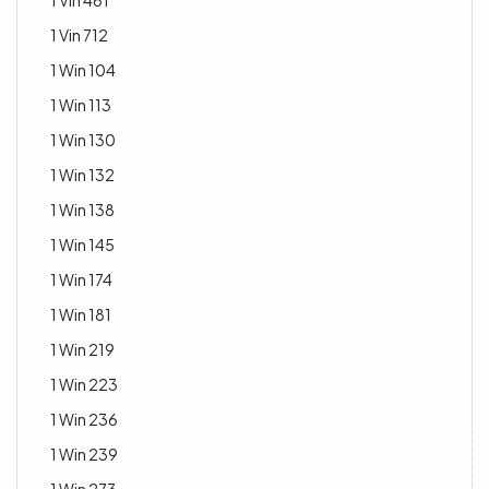
1 Vin 461
1 Vin 712
1 Win 104
1 Win 113
1 Win 130
1 Win 132
1 Win 138
1 Win 145
1 Win 174
1 Win 181
1 Win 219
1 Win 223
1 Win 236
1 Win 239