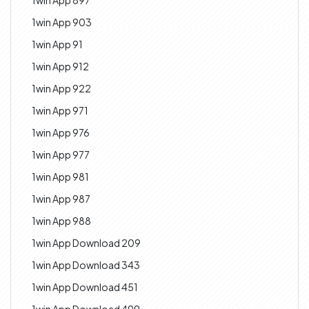
1win App 897
1win App 903
1win App 91
1win App 912
1win App 922
1win App 971
1win App 976
1win App 977
1win App 981
1win App 987
1win App 988
1win App Download 209
1win App Download 343
1win App Download 451