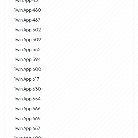
1win App 451
1win App 480
1win App 487
1win App 502
1win App 509
1win App 552
1win App 594
1win App 600
1win App 617
1win App 630
1win App 654
1win App 666
1win App 669
1win App 687