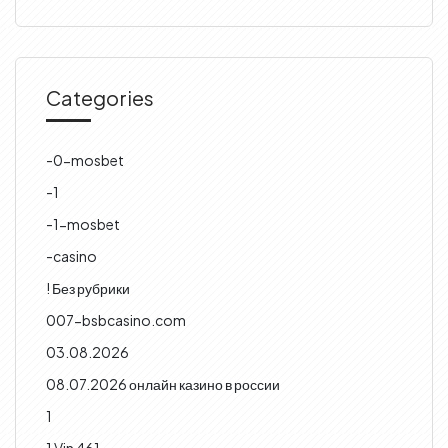
Categories
-0-mosbet
-1
-1-mosbet
-casino
! Без рубрики
007-bsbcasino.com
03.08.2026
08.07.2026 онлайн казино в россии
1