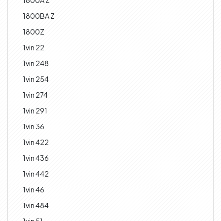
1800A Z
1800BA Z
1800Z
1vin 22
1vin 248
1vin 254
1vin 274
1vin 291
1vin 36
1vin 422
1vin 436
1vin 442
1vin 46
1vin 484